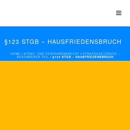
§123 STGB – HAUSFRIEDENSBRUCH
HOME
/
STRAF- UND VERFAHRENSRECHT
/
STRAFGESETZBUCH –
BESONDERER TEIL
/ §123 STGB – HAUSFRIEDENSBRUCH