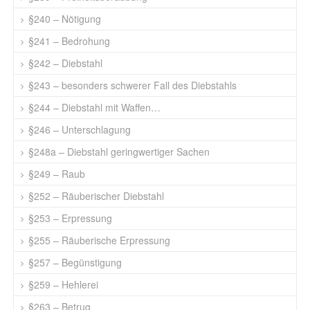
§240 – Nötigung
§241 – Bedrohung
§242 – Diebstahl
§243 – besonders schwerer Fall des Diebstahls
§244 – Diebstahl mit Waffen…
§246 – Unterschlagung
§248a – Diebstahl geringwertiger Sachen
§249 – Raub
§252 – Räuberischer Diebstahl
§253 – Erpressung
§255 – Räuberische Erpressung
§257 – Begünstigung
§259 – Hehlerei
§263 – Betrug