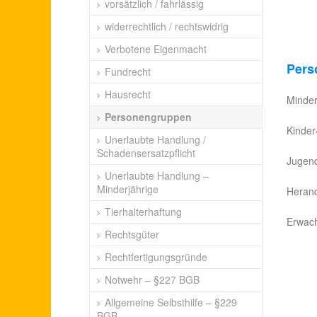
vorsätzlich / fahrlässig
widerrechtlich / rechtswidrig
Verbotene Eigenmacht
Pers
Fundrecht
Hausrecht
Minder
Personengruppen
Kinder
Unerlaubte Handlung /
Schadensersatzpflicht
Jugend
Unerlaubte Handlung –
Minderjährige
Herand
Tierhalterhaftung
Erwach
Rechtsgüter
Rechtfertigungsgründe
Notwehr – §227 BGB
Allgemeine Selbsthilfe – §229
BGB