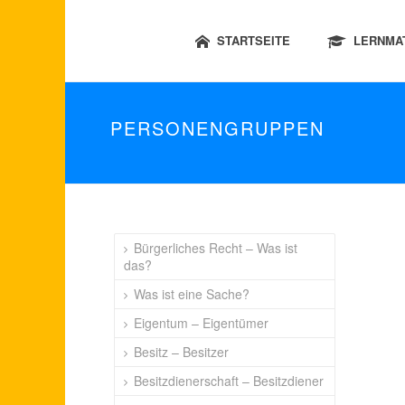
STARTSEITE
LERNMA
PERSONENGRUPPEN
Bürgerliches Recht – Was ist
das?
Was ist eine Sache?
Eigentum – Eigentümer
Besitz – Besitzer
Besitzdienerschaft – Besitzdiener